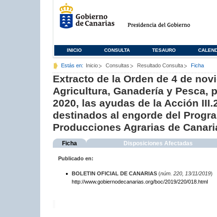
INICIO
CONSULTA
TESAURO
CALEN
Estás en:
Inicio
Consultas
Resultado Consulta
Ficha
Extracto de la Orden de 4 de nov
Agricultura, Ganadería y Pesca, 
2020, las ayudas de la Acción III
destinados al engorde del Progr
Producciones Agrarias de Canari
Ficha
Disposiciones Afectadas
Publicado en:
BOLETIN OFICIAL DE CANARIAS
(
núm. 220, 13/11/2019
)
http://www.gobiernodecanarias.org/boc/2019/220/018.html