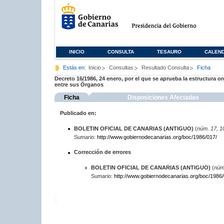
INICIO
CONSULTA
TESAURO
CALEN
Estás en:
Inicio
Consultas
Resultado Consulta
Ficha
Decreto 16/1986, 24 enero, por el que se aprueba la estructura or
entre sus Órganos
Ficha
Disposiciones Afectadas
Publicado en:
BOLETIN OFICIAL DE CANARIAS (ANTIGUO)
(
núm. 17, 1
Sumario:
http://www.gobiernodecanarias.org/boc/1986/017/
Corrección de errores
BOLETIN OFICIAL DE CANARIAS (ANTIGUO)
(
núm
Sumario:
http://www.gobiernodecanarias.org/boc/1986/