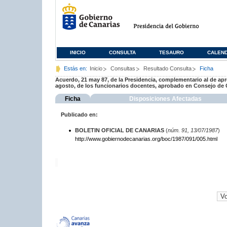
INICIO
CONSULTA
TESAURO
CALEN
Estás en:
Inicio
Consultas
Resultado Consulta
Ficha
Acuerdo, 21 may 87, de la Presidencia, complementario al de apro
agosto, de los funcionarios docentes, aprobado en Consejo de G
Ficha
Disposiciones Afectadas
Publicado en:
BOLETIN OFICIAL DE CANARIAS
(
núm. 91, 13/07/1987
)
http://www.gobiernodecanarias.org/boc/1987/091/005.html