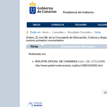
INICIO
CONSULTA
TESAURO
CALEN
Estás en:
Inicio
Consultas
Resultado Consulta
Ficha
Orden, 21 nov 88, de la Consejería de Educación, Cultura y Depo
centros privados concertados
Ficha
Disposiciones Afectadas
Publicado en:
BOLETIN OFICIAL DE CANARIAS
(
núm. 156, 07/12/1988
)
http://www.gobiernodecanarias.org/boc/1988/156/006.html