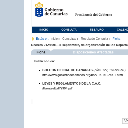
INICIO
CONSULTA
TESAURO
CALEN
Estás en:
Inicio
Consultas
Resultado Consulta
Ficha
Decreto 212/1991, 11 septiembre, de organización de los Depar
Ficha
Disposiciones Afectadas
Publicado en:
BOLETIN OFICIAL DE CANARIAS
(
núm. 122, 16/09/1991
)
http://www.gobiernodecanarias.org/boc/1991/122/001.html
LEYES Y REGLAMENTOS DE LA C.A.C.
/libroazul/pdf/9904.pdf