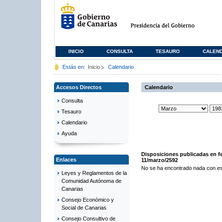
INICIO
CONSULTA
TESAURO
CALEN
Estás en:
Inicio
Calendario
Accesos Directos
Calendario
Consulta
Tesauro
Calendario
Ayuda
Disposiciones publicadas en f
Enlaces
11/marzo/2592
No se ha encontrado nada con es
Leyes y Reglamentos de la
Comunidad Autónoma de
Canarias
Consejo Económico y
Social de Canarias
Consejo Consultivo de