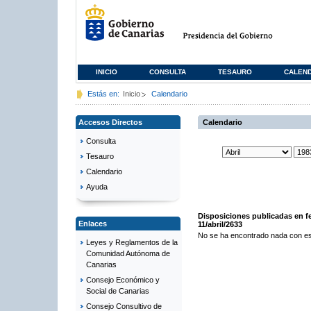
INICIO
CONSULTA
TESAURO
CALEN
Estás en:
Inicio
Calendario
Accesos Directos
Calendario
Consulta
Tesauro
Calendario
Ayuda
Disposiciones publicadas en f
Enlaces
11/abril/2633
No se ha encontrado nada con es
Leyes y Reglamentos de la
Comunidad Autónoma de
Canarias
Consejo Económico y
Social de Canarias
Consejo Consultivo de