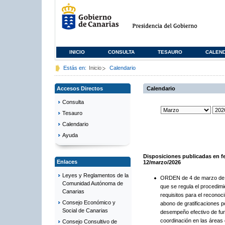
INICIO
CONSULTA
TESAURO
CALEN
Estás en:
Inicio
Calendario
Accesos Directos
Calendario
Consulta
Tesauro
Calendario
Ayuda
Disposiciones publicadas en f
Enlaces
12/marzo/2026
Leyes y Reglamentos de la
ORDEN de 4 de marzo de 
Comunidad Autónoma de
que se regula el procedimi
Canarias
requisitos para el reconoc
Consejo Económico y
abono de gratificaciones p
Social de Canarias
desempeño efectivo de fu
coordinación en las áreas 
Consejo Consultivo de