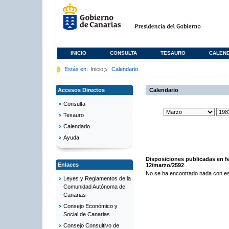
INICIO
CONSULTA
TESAURO
CALEN
Estás en:
Inicio
Calendario
Accesos Directos
Calendario
Consulta
Tesauro
Calendario
Ayuda
Disposiciones publicadas en f
Enlaces
12/marzo/2592
No se ha encontrado nada con es
Leyes y Reglamentos de la
Comunidad Autónoma de
Canarias
Consejo Económico y
Social de Canarias
Consejo Consultivo de