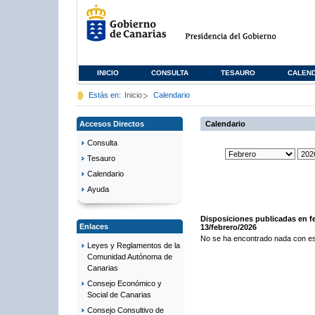
INICIO
CONSULTA
TESAURO
CALEN
Estás en:
Inicio
Calendario
Accesos Directos
Calendario
Consulta
Tesauro
Calendario
Ayuda
Disposiciones publicadas en f
Enlaces
13/febrero/2026
No se ha encontrado nada con es
Leyes y Reglamentos de la
Comunidad Autónoma de
Canarias
Consejo Económico y
Social de Canarias
Consejo Consultivo de