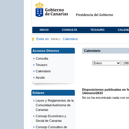
INICIO
CONSULTA
TESAURO
CALEN
Estás en:
Inicio
Calendario
Accesos Directos
Calendario
Consulta
Tesauro
Calendario
Ayuda
Disposiciones publicadas en f
Enlaces
14/enero/2633
No se ha encontrado nada con es
Leyes y Reglamentos de la
Comunidad Autónoma de
Canarias
Consejo Económico y
Social de Canarias
Consejo Consultivo de