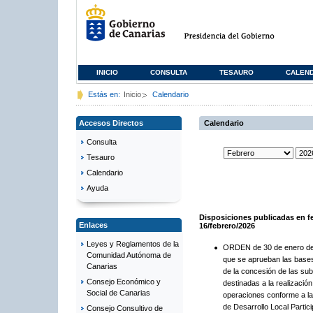
INICIO
CONSULTA
TESAURO
CALEN
Estás en:
Inicio
Calendario
Accesos Directos
Calendario
Consulta
Tesauro
Calendario
Ayuda
Disposiciones publicadas en f
Enlaces
16/febrero/2026
Leyes y Reglamentos de la
ORDEN de 30 de enero de 
Comunidad Autónoma de
que se aprueban las base
Canarias
de la concesión de las su
Consejo Económico y
destinadas a la realización
Social de Canarias
operaciones conforme a la
de Desarrollo Local Partici
Consejo Consultivo de