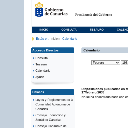
INICIO
CONSULTA
TESAURO
CALEN
Estás en:
Inicio
Calendario
Accesos Directos
Calendario
Consulta
Tesauro
Calendario
Ayuda
Disposiciones publicadas en f
Enlaces
17/febrero/2633
No se ha encontrado nada con es
Leyes y Reglamentos de la
Comunidad Autónoma de
Canarias
Consejo Económico y
Social de Canarias
Consejo Consultivo de