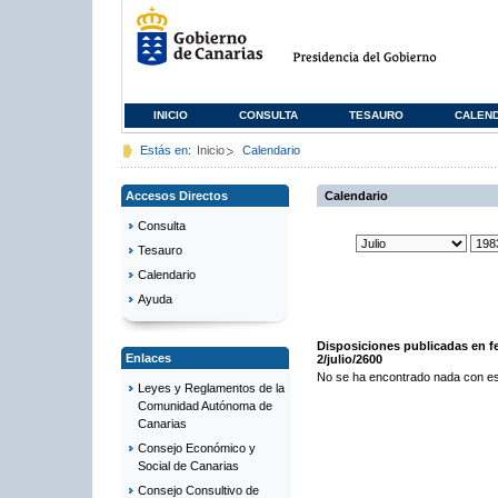
INICIO
CONSULTA
TESAURO
CALEN
Estás en:
Inicio
Calendario
Accesos Directos
Calendario
Consulta
Tesauro
Calendario
Ayuda
Disposiciones publicadas en f
Enlaces
2/julio/2600
No se ha encontrado nada con es
Leyes y Reglamentos de la
Comunidad Autónoma de
Canarias
Consejo Económico y
Social de Canarias
Consejo Consultivo de