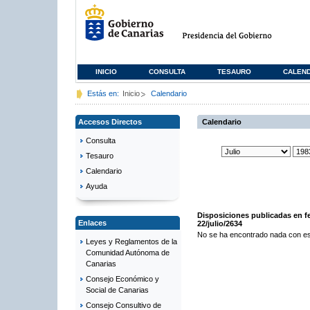
INICIO
CONSULTA
TESAURO
CALEN
Estás en:
Inicio
Calendario
Accesos Directos
Calendario
Consulta
Tesauro
Calendario
Ayuda
Disposiciones publicadas en f
Enlaces
22/julio/2634
No se ha encontrado nada con es
Leyes y Reglamentos de la
Comunidad Autónoma de
Canarias
Consejo Económico y
Social de Canarias
Consejo Consultivo de