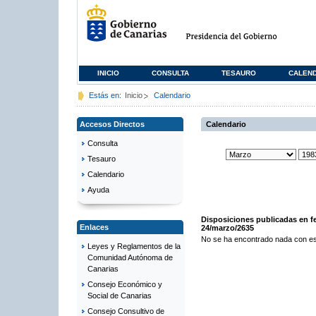
INICIO
CONSULTA
TESAURO
CALEN
Estás en:
Inicio
Calendario
Accesos Directos
Calendario
Consulta
Tesauro
Calendario
Ayuda
Disposiciones publicadas en f
Enlaces
24/marzo/2635
No se ha encontrado nada con es
Leyes y Reglamentos de la
Comunidad Autónoma de
Canarias
Consejo Económico y
Social de Canarias
Consejo Consultivo de