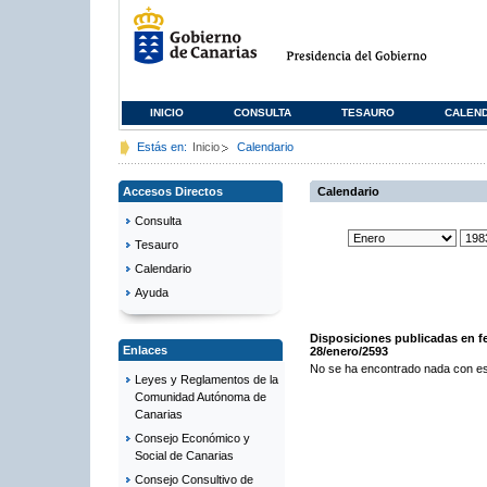
INICIO
CONSULTA
TESAURO
CALEN
Estás en:
Inicio
Calendario
Accesos Directos
Calendario
Consulta
Tesauro
Calendario
Ayuda
Disposiciones publicadas en f
Enlaces
28/enero/2593
No se ha encontrado nada con es
Leyes y Reglamentos de la
Comunidad Autónoma de
Canarias
Consejo Económico y
Social de Canarias
Consejo Consultivo de