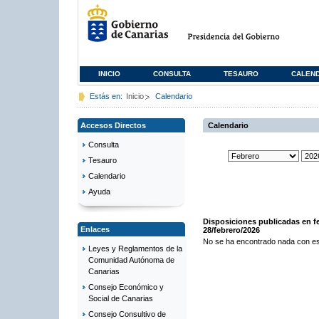
INICIO
CONSULTA
TESAURO
CALEN
Estás en:
Inicio
Calendario
Accesos Directos
Calendario
Consulta
Tesauro
Calendario
Ayuda
Disposiciones publicadas en f
Enlaces
28/febrero/2026
No se ha encontrado nada con es
Leyes y Reglamentos de la
Comunidad Autónoma de
Canarias
Consejo Económico y
Social de Canarias
Consejo Consultivo de