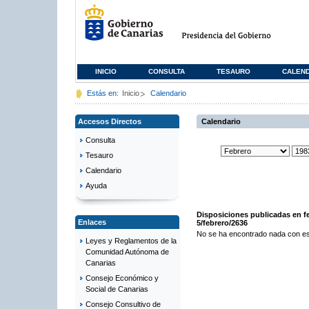
INICIO
CONSULTA
TESAURO
CALEN
Estás en:
Inicio
Calendario
Accesos Directos
Calendario
Consulta
Tesauro
Calendario
Ayuda
Disposiciones publicadas en f
Enlaces
5/febrero/2636
No se ha encontrado nada con es
Leyes y Reglamentos de la
Comunidad Autónoma de
Canarias
Consejo Económico y
Social de Canarias
Consejo Consultivo de