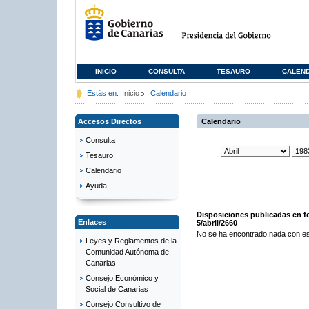
INICIO
CONSULTA
TESAURO
CALEN
Estás en:
Inicio
Calendario
Accesos Directos
Calendario
Consulta
Tesauro
Calendario
Ayuda
Disposiciones publicadas en f
Enlaces
5/abril/2660
No se ha encontrado nada con es
Leyes y Reglamentos de la
Comunidad Autónoma de
Canarias
Consejo Económico y
Social de Canarias
Consejo Consultivo de