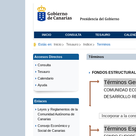
INICIO
CONSULTA
TESAURO
CALEN
Estás en:
Inicio
Tesauro
Indice
Terminos
Accesos Directos
Términos
Consulta
Tesauro
FONDOS ESTRUCTURAL
Calendario
Términos Ge
Ayuda
COMUNIDAD EC
DESARROLLO R
Enlaces
Leyes y Reglamentos de la
Comunidad Autónoma de
Canarias
Consejo Económico y
Términos Esp
Social de Canarias