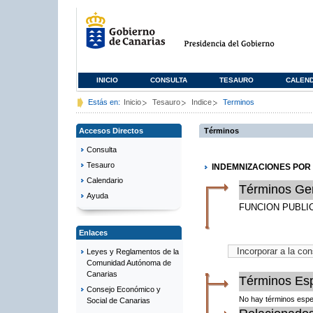
INICIO
CONSULTA
TESAURO
CALEN
Estás en:
Inicio
Tesauro
Indice
Terminos
Accesos Directos
Términos
Consulta
Tesauro
INDEMNIZACIONES POR 
Calendario
Términos Ge
Ayuda
FUNCION PUBLI
Enlaces
Leyes y Reglamentos de la
Comunidad Autónoma de
Canarias
Términos Esp
Consejo Económico y
No hay términos espe
Social de Canarias