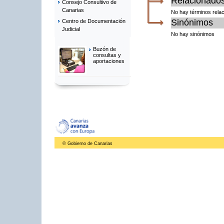
Relacionado
Consejo Consultivo de
Canarias
No hay términos rela
Sinónimos
Centro de Documentación
Judicial
No hay sinónimos
Buzón de
consultas y
aportaciones
© Gobierno de Canarias