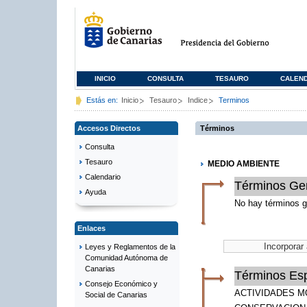
INICIO
CONSULTA
TESAURO
CALEN
Estás en:
Inicio
Tesauro
Indice
Terminos
Accesos Directos
Términos
Consulta
Tesauro
MEDIO AMBIENTE
Calendario
Términos Ge
Ayuda
No hay términos g
Enlaces
Leyes y Reglamentos de la
Comunidad Autónoma de
Canarias
Términos Esp
Consejo Económico y
ACTIVIDADES M
Social de Canarias