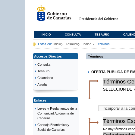
INICIO
CONSULTA
TESAURO
CALEN
Estás en:
Inicio
Tesauro
Indice
Terminos
Accesos Directos
Términos
Consulta
Tesauro
OFERTA PUBLICA DE E
Calendario
Términos Ge
Ayuda
SELECCION DE 
Enlaces
Leyes y Reglamentos de la
Comunidad Autónoma de
Canarias
Términos Esp
Consejo Económico y
No hay términos espe
Social de Canarias