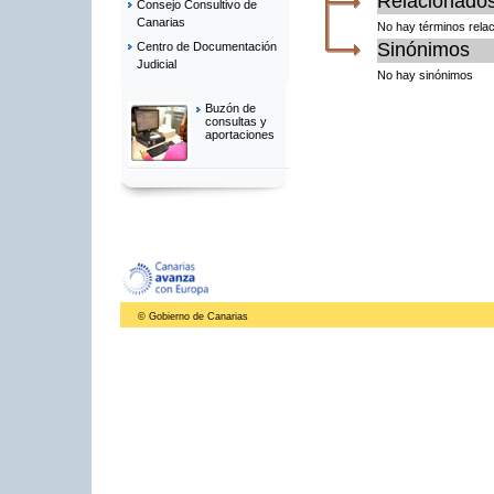
Relacionado
Consejo Consultivo de
Canarias
No hay términos rela
Sinónimos
Centro de Documentación
Judicial
No hay sinónimos
Buzón de
consultas y
aportaciones
© Gobierno de Canarias