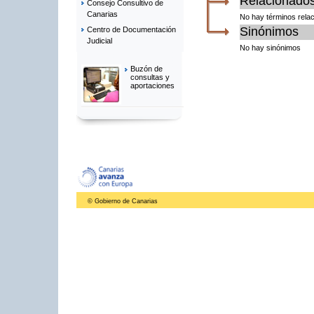
Relacionado
Consejo Consultivo de
Canarias
No hay términos rela
Sinónimos
Centro de Documentación
Judicial
No hay sinónimos
Buzón de
consultas y
aportaciones
© Gobierno de Canarias