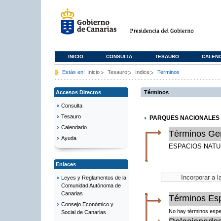
INICIO
CONSULTA
TESAURO
CALEN
Estás en:
Inicio
Tesauro
Indice
Terminos
Accesos Directos
Términos
Consulta
Tesauro
PARQUES NACIONALES
Calendario
Términos Ge
Ayuda
ESPACIOS NAT
Enlaces
Leyes y Reglamentos de la
Comunidad Autónoma de
Canarias
Términos Esp
Consejo Económico y
No hay términos espe
Social de Canarias