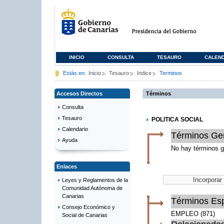
INICIO
CONSULTA
TESAURO
CALEN
Estás en:
Inicio
Tesauro
Indice
Terminos
Accesos Directos
Términos
Consulta
Tesauro
POLITICA SOCIAL
Calendario
Términos Ge
Ayuda
No hay términos g
Enlaces
Leyes y Reglamentos de la
Comunidad Autónoma de
Canarias
Términos Esp
Consejo Económico y
EMPLEO
(871)
Social de Canarias