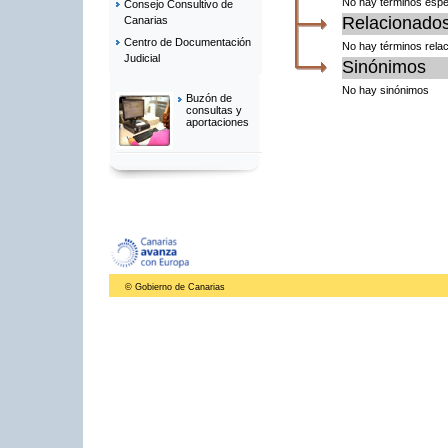
No hay términos espe
Consejo Consultivo de
Relacionado
Canarias
Centro de Documentación
No hay términos rela
Judicial
Sinónimos
No hay sinónimos
Buzón de
consultas y
aportaciones
© Gobierno de Canarias