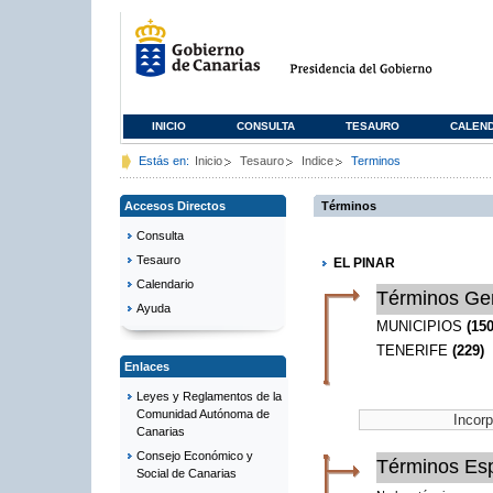
INICIO
CONSULTA
TESAURO
CALEN
Estás en:
Inicio
Tesauro
Indice
Terminos
Accesos Directos
Términos
Consulta
Tesauro
EL PINAR
Calendario
Términos Ge
Ayuda
MUNICIPIOS
(150
TENERIFE
(229)
Enlaces
Leyes y Reglamentos de la
Comunidad Autónoma de
Canarias
Consejo Económico y
Términos Esp
Social de Canarias