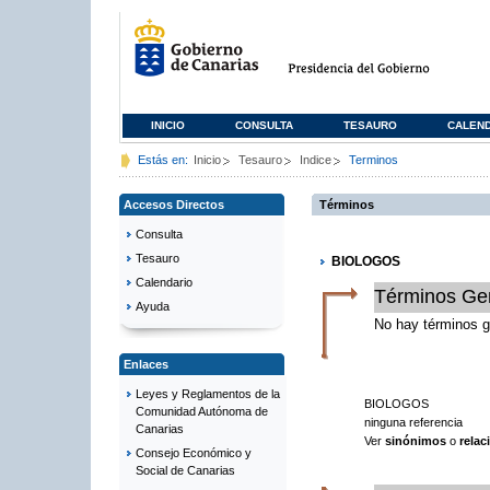
INICIO
CONSULTA
TESAURO
CALEN
Estás en:
Inicio
Tesauro
Indice
Terminos
Accesos Directos
Términos
Consulta
Tesauro
BIOLOGOS
Calendario
Términos Ge
Ayuda
No hay términos g
Enlaces
Leyes y Reglamentos de la
BIOLOGOS
Comunidad Autónoma de
ninguna referencia
Canarias
Ver
sinónimos
o
rela
Consejo Económico y
Social de Canarias