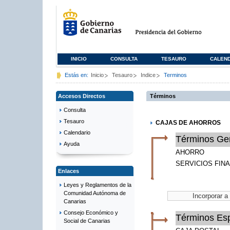
INICIO
CONSULTA
TESAURO
CALEN
Estás en:
Inicio
Tesauro
Indice
Terminos
Accesos Directos
Términos
Consulta
Tesauro
CAJAS DE AHORROS
Calendario
Términos Ge
Ayuda
AHORRO
SERVICIOS FIN
Enlaces
Leyes y Reglamentos de la
Comunidad Autónoma de
Canarias
Consejo Económico y
Términos Esp
Social de Canarias