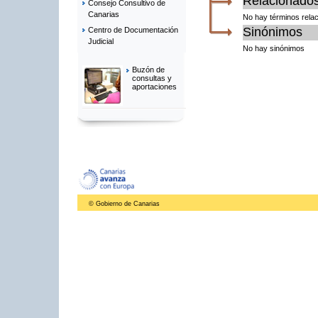
Relacionado
Consejo Consultivo de
Canarias
No hay términos rela
Sinónimos
Centro de Documentación
Judicial
No hay sinónimos
Buzón de
consultas y
aportaciones
© Gobierno de Canarias