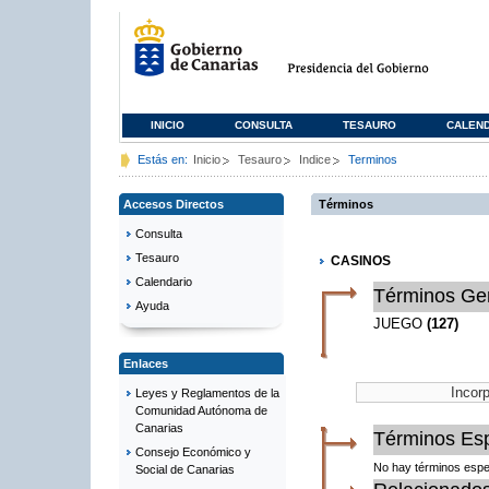
INICIO
CONSULTA
TESAURO
CALEN
Estás en:
Inicio
Tesauro
Indice
Terminos
Accesos Directos
Términos
Consulta
Tesauro
CASINOS
Calendario
Términos Ge
Ayuda
JUEGO
(127)
Enlaces
Leyes y Reglamentos de la
Comunidad Autónoma de
Canarias
Términos Esp
Consejo Económico y
No hay términos espe
Social de Canarias