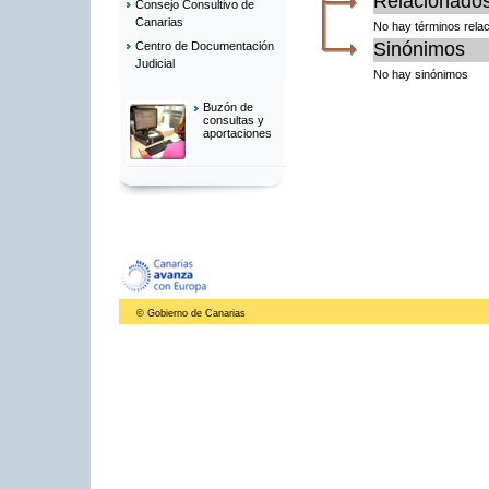
Relacionado
Consejo Consultivo de
Canarias
No hay términos rela
Sinónimos
Centro de Documentación
Judicial
No hay sinónimos
Buzón de
consultas y
aportaciones
© Gobierno de Canarias