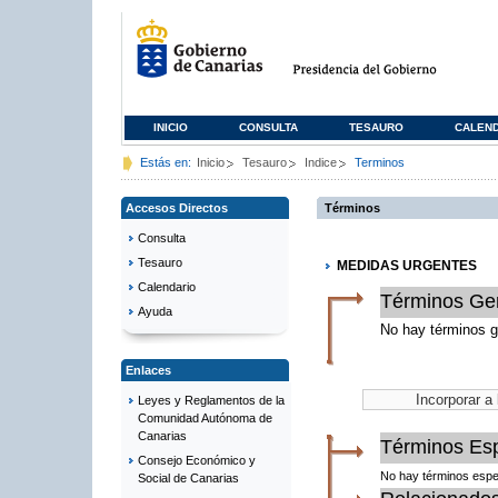
INICIO
CONSULTA
TESAURO
CALEN
Estás en:
Inicio
Tesauro
Indice
Terminos
Accesos Directos
Términos
Consulta
Tesauro
MEDIDAS URGENTES
Calendario
Términos Ge
Ayuda
No hay términos g
Enlaces
Leyes y Reglamentos de la
Comunidad Autónoma de
Canarias
Términos Esp
Consejo Económico y
No hay términos espe
Social de Canarias