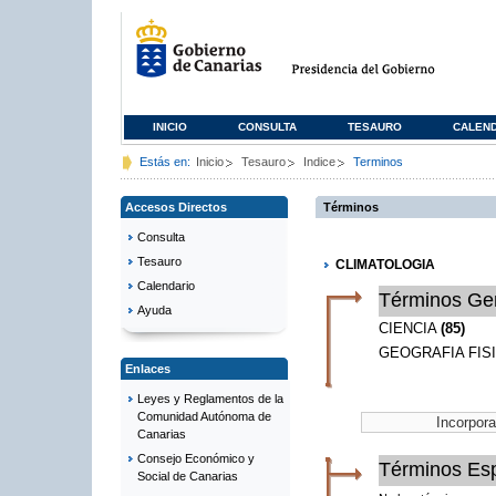
INICIO
CONSULTA
TESAURO
CALEN
Estás en:
Inicio
Tesauro
Indice
Terminos
Accesos Directos
Términos
Consulta
Tesauro
CLIMATOLOGIA
Calendario
Términos Ge
Ayuda
CIENCIA
(85)
GEOGRAFIA FIS
Enlaces
Leyes y Reglamentos de la
Comunidad Autónoma de
Canarias
Consejo Económico y
Términos Esp
Social de Canarias