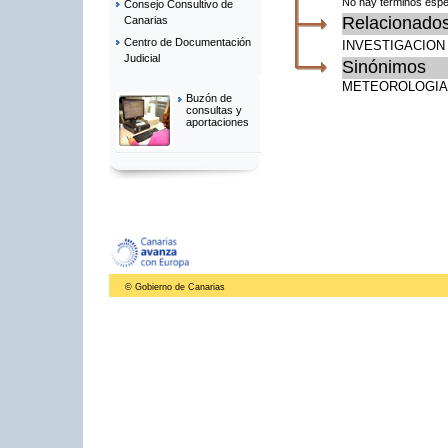
No hay términos espe
Consejo Consultivo de
Relacionado
Canarias
Centro de Documentación
INVESTIGACION
Judicial
Sinónimos
METEOROLOGIA
Buzón de
consultas y
aportaciones
© Gobierno de Canarias