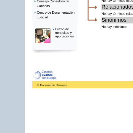
No hay términos espe
Consejo Consultivo de
Relacionado
Canarias
Centro de Documentación
No hay términos rela
Judicial
Sinónimos
No hay sinónimos
Buzón de
consultas y
aportaciones
© Gobierno de Canarias