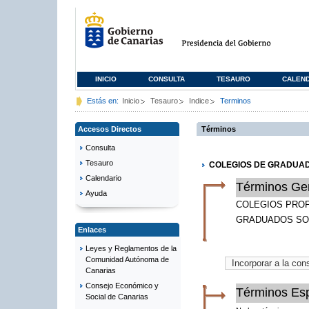
INICIO
CONSULTA
TESAURO
CALEN
Estás en:
Inicio
Tesauro
Indice
Terminos
Accesos Directos
Términos
Consulta
Tesauro
COLEGIOS DE GRADUA
Calendario
Términos Ge
Ayuda
COLEGIOS PRO
GRADUADOS SO
Enlaces
Leyes y Reglamentos de la
Comunidad Autónoma de
Canarias
Consejo Económico y
Términos Esp
Social de Canarias