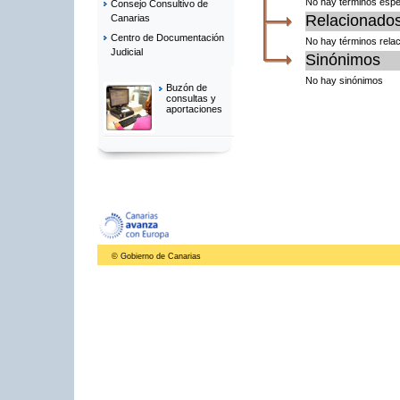
No hay términos espe
Consejo Consultivo de
Relacionado
Canarias
Centro de Documentación
No hay términos rela
Judicial
Sinónimos
No hay sinónimos
Buzón de
consultas y
aportaciones
© Gobierno de Canarias