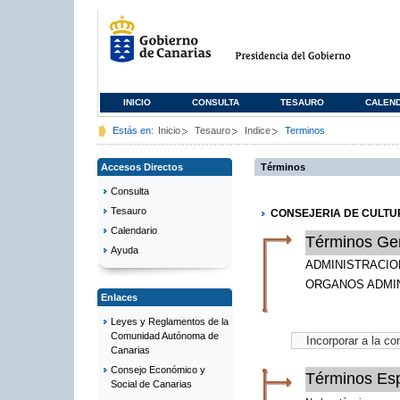
INICIO
CONSULTA
TESAURO
CALEN
Estás en:
Inicio
Tesauro
Indice
Terminos
Accesos Directos
Términos
Consulta
Tesauro
CONSEJERIA DE CULTU
Calendario
Términos Ge
Ayuda
ADMINISTRACIO
ORGANOS ADMI
Enlaces
Leyes y Reglamentos de la
Comunidad Autónoma de
Canarias
Consejo Económico y
Términos Esp
Social de Canarias