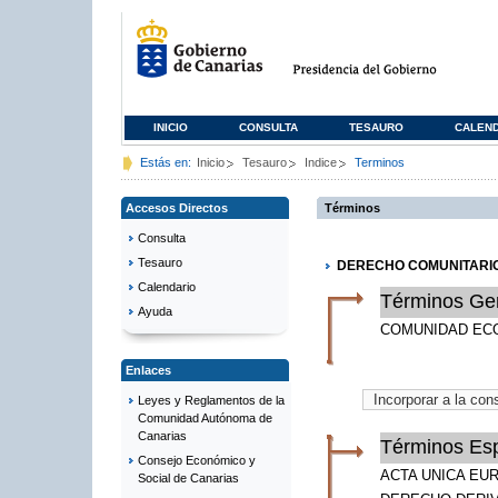
INICIO
CONSULTA
TESAURO
CALEN
Estás en:
Inicio
Tesauro
Indice
Terminos
Accesos Directos
Términos
Consulta
Tesauro
DERECHO COMUNITARI
Calendario
Términos Ge
Ayuda
COMUNIDAD EC
Enlaces
Leyes y Reglamentos de la
Comunidad Autónoma de
Canarias
Términos Esp
Consejo Económico y
ACTA UNICA EU
Social de Canarias