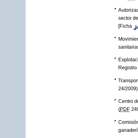
Autorizac
sector d
[
Ficha
Movimien
sanitari
Explotac
Registro
Transpor
24/2009
Centro d
(
PDF
24
Comisión
ganaderí