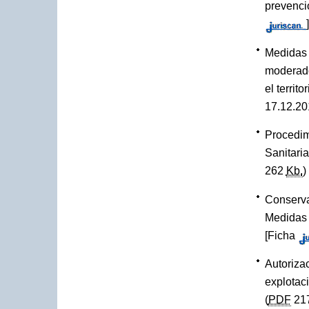
prevenci
]
Medidas 
moderado
el terri
17.12.2
Procedim
Sanitari
262
Kb.
)
Conserva
Medidas 
[
Ficha
Autorizac
explotac
(
PDF
21