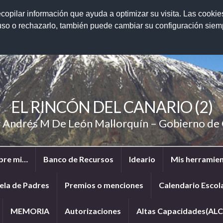
ecopilar información que ayuda a optimizar su visita. Las cookie
 uso o rechazarlo, también puede cambiar su configuración sie
EL RINCÓN DEL CANARIO (2)
r Andrés M De León Mallorquín – Gobierno d
bre mi…
Banco de Recursos
Ideario
Mis herramien
ela de Padres
Premios o menciones
Calendario Escol
MEMORIA
Autorizaciones
Altas Capacidades(ALC