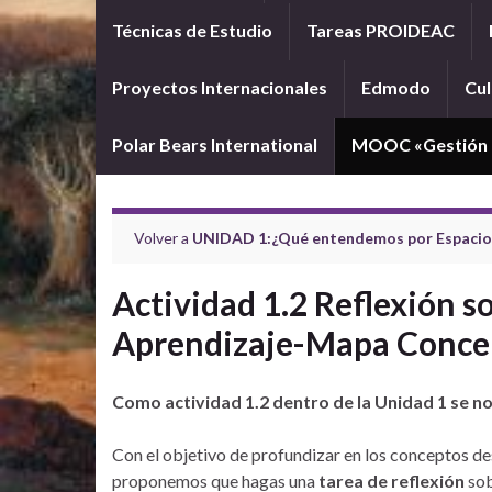
Técnicas de Estudio
Tareas PROIDEAC
Proyectos Internacionales
Edmodo
Cul
Polar Bears International
MOOC «Gestión d
Volver a
UNIDAD 1:¿Qué entendemos por Espacio
Actividad 1.2 Reflexión s
Aprendizaje-Mapa Conce
Como actividad 1.2 dentro de la Unidad 1 se nos
Con el objetivo de profundizar en los conceptos de
proponemos que hagas una
tarea de reflexión
sob