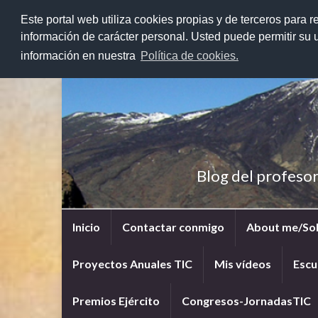
Este portal web utiliza cookies propias y de terceros para r
información de carácter personal. Usted puede permitir su
información en nuestra
Política de cookies.
Blog del profeso
Inicio
Contactar conmigo
About me/So
Proyectos Anuales TIC
Mis vídeos
Escu
Premios Ejército
Congresos-JornadasTIC