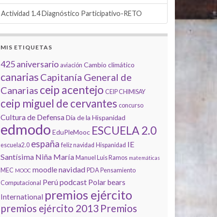
Actividad 1.4 Diagnóstico Participativo-RETO
MIS ETIQUETAS
425 aniversario
Cambio climático
aviación
canarias
Capitanía General de
ceip acentejo
Canarias
CEIP CHIMISAY
ceip miguel de cervantes
concurso
Cultura de Defensa
Día de la Hispanidad
edmodo
ESCUELA 2.0
EduPleMooc
españa
IE
escuela2.0
feliz navidad
Hispanidad
Santísima Niña María
Manuel Luis Ramos
matemáticas
navidad
moodle
MEC
PDA
Pensamiento
MOOC
podcast
Perú
Polar bears
Computacional
premios ejército
International
premios ejército 2013
Premios