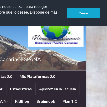
Search for:
s no se utilizan para recoger
mpre que lo desee. Dispone de más
Cerrar
e Canarias-ESPAÑA
tas 2.0
Mis Plataformas 2.0
ar
Estadísticas
Ajedrez en la Escuela
AIN)
KidBlog
Brainnook
Plan TIC