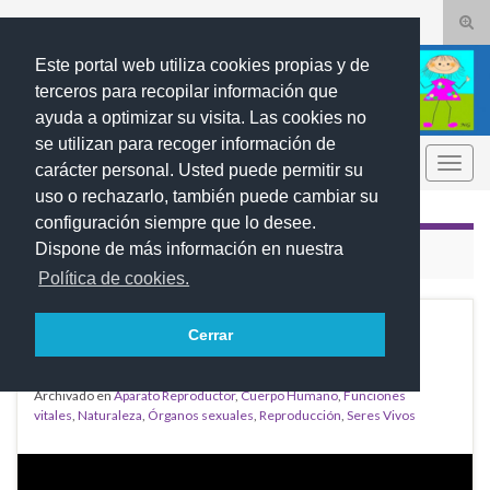
Alte
el
Search for:
Este portal web utiliza cookies propias y de
form
terceros para recopilar información que
de
ayuda a optimizar su visita. Las cookies no
bús
se utilizan para recoger información de
REBUMBIOS
Alter
carácter personal. Usted puede permitir su
la
uso o rechazarlo, también puede cambiar su
nave
configuración siempre que lo desee.
Dispone de más información en nuestra
CATEGORÍA:
FUNCIONES VITALES
Política de cookies.
La reproducción humana
FEB
Cerrar
26
2026
Archivado en
Aparato Reproductor
,
Cuerpo Humano
,
Funciones
vitales
,
Naturaleza
,
Órganos sexuales
,
Reproducción
,
Seres Vivos