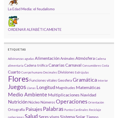
La Edad Media: el feudalismo
ORDENAR ALFABÉTICAMENTE
ETIQUETAS
Alimentación
Atmósfera
Animales
Adivinanzas
agudas
Cadena
Canarias
Carnaval
Cadena trófica
alimentaria
Consumidores
Costa
Cuarto
Divisiones
Cuerpo humano
Decimales
Esdrújulas
Flores
Gramática
Funciones vitales
Geosfera
Interior
Juegos
Longitud
Matemáticas
Magnitudes
Llanas
Medio Ambiente
Multiplicaciones
Navidad
Operaciones
Nutrición
Núcleo
Números
Orientación
Palabras
Paisajes
Ortografía
Puntos Cardinales
Reciclaje
Salud
Seres vivos
Sistema Solar
Tiempo
redacciones