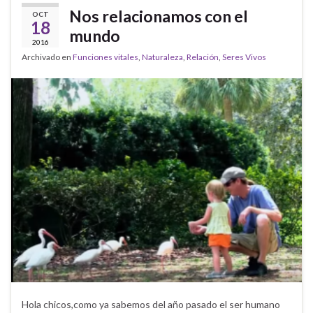
Nos relacionamos con el
OCT
18
mundo
2016
Archivado en
Funciones vitales
,
Naturaleza
,
Relación
,
Seres Vivos
Hola chicos,como ya sabemos del año pasado el ser humano