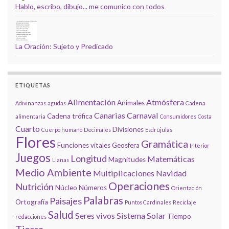
Hablo, escribo, dibujo... me comunico con todos
La Oración: Sujeto y Predicado
ETIQUETAS
Alimentación
Atmósfera
Animales
Adivinanzas
agudas
Cadena
Canarias
Carnaval
Cadena trófica
alimentaria
Consumidores
Costa
Cuarto
Divisiones
Cuerpo humano
Decimales
Esdrújulas
Flores
Gramática
Funciones vitales
Geosfera
Interior
Juegos
Longitud
Matemáticas
Magnitudes
Llanas
Medio Ambiente
Multiplicaciones
Navidad
Operaciones
Nutrición
Núcleo
Números
Orientación
Palabras
Paisajes
Ortografía
Puntos Cardinales
Reciclaje
Salud
Seres vivos
Sistema Solar
Tiempo
redacciones