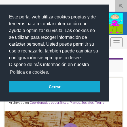
Alte
el
Search for:
Este portal web utiliza cookies propias y de
form
terceros para recopilar información que
de
ayuda a optimizar su visita. Las cookies no
bús
se utilizan para recoger información de
REBUMBIOS
Alter
carácter personal. Usted puede permitir su
la
uso o rechazarlo, también puede cambiar su
nave
configuración siempre que lo desee.
Dispone de más información en nuestra
CATEGORÍA:
PLANOS
Política de cookies.
Orientación: los puntos
MAR
Cerrar
06
cardinales y la brújula
2016
Archivado en
Coordenadas geográficas
,
Planos
,
Sociales
,
Tierra