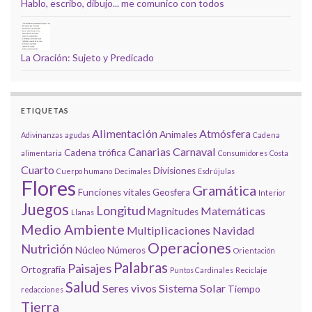
Hablo, escribo, dibujo... me comunico con todos
La Oración: Sujeto y Predicado
ETIQUETAS
Alimentación
Atmósfera
Animales
Adivinanzas
agudas
Cadena
Canarias
Carnaval
Cadena trófica
alimentaria
Consumidores
Costa
Cuarto
Divisiones
Cuerpo humano
Decimales
Esdrújulas
Flores
Gramática
Funciones vitales
Geosfera
Interior
Juegos
Longitud
Matemáticas
Magnitudes
Llanas
Medio Ambiente
Multiplicaciones
Navidad
Operaciones
Nutrición
Núcleo
Números
Orientación
Palabras
Paisajes
Ortografía
Puntos Cardinales
Reciclaje
Salud
Seres vivos
Sistema Solar
Tiempo
redacciones
Tierra