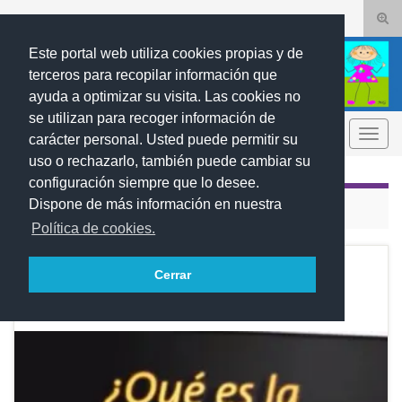
Alte
el
Search for:
Este portal web utiliza cookies propias y de
form
terceros para recopilar información que
de
ayuda a optimizar su visita. Las cookies no
bús
se utilizan para recoger información de
REBUMBIOS
Alter
carácter personal. Usted puede permitir su
la
uso o rechazarlo, también puede cambiar su
nave
configuración siempre que lo desee.
Dispone de más información en nuestra
CATEGORÍA:
GRAVEDAD
Política de cookies.
La gravedad
ABR
Cerrar
16
Archivado en
Gravedad
,
Sociales
,
Tierra
2015