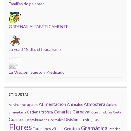
Familias de palabras
ORDENAR ALFABÉTICAMENTE
La Edad Media: el feudalismo
La Oración: Sujeto y Predicado
ETIQUETAS
Alimentación
Atmósfera
Animales
Adivinanzas
agudas
Cadena
Canarias
Carnaval
Cadena trófica
alimentaria
Consumidores
Costa
Cuarto
Divisiones
Cuerpo humano
Decimales
Esdrújulas
Flores
Gramática
Funciones vitales
Geosfera
Interior