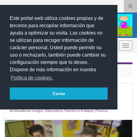
Alte
el
Search for:
Este portal web utiliza cookies propias y de
form
terceros para recopilar información que
de
ayuda a optimizar su visita. Las cookies no
bús
se utilizan para recoger información de
REBUMBIOS
Alter
carácter personal. Usted puede permitir su
la
uso o rechazarlo, también puede cambiar su
nave
configuración siempre que lo desee.
Dispone de más información en nuestra
ETIQUETA:
RECICLAJE
Política de cookies.
Jugando a reciclar
ENE
Cerrar
21
2018
Archivado en
Juegos
,
Naturaleza
,
Nuestros trabajos
,
Plástica