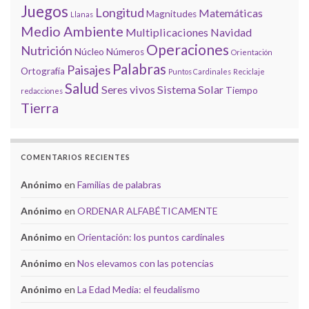
Juegos
Longitud
Matemáticas
Magnitudes
Llanas
Medio Ambiente
Multiplicaciones
Navidad
Operaciones
Nutrición
Núcleo
Números
Orientación
Palabras
Paisajes
Ortografía
Puntos Cardinales
Reciclaje
Salud
Seres vivos
Sistema Solar
Tiempo
redacciones
Tierra
COMENTARIOS RECIENTES
Anónimo
en
Familias de palabras
Anónimo
en
ORDENAR ALFABÉTICAMENTE
Anónimo
en
Orientación: los puntos cardinales
Anónimo
en
Nos elevamos con las potencias
Anónimo
en
La Edad Media: el feudalismo