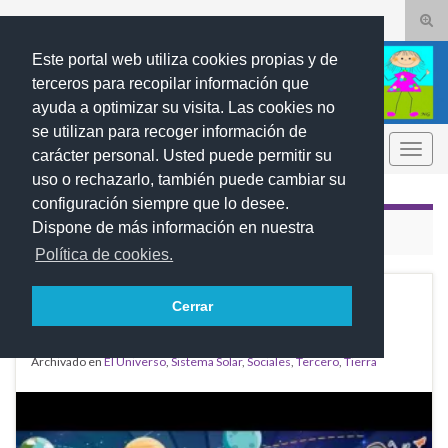
Alte
el
Search for:
Este portal web utiliza cookies propias y de
form
terceros para recopilar información que
de
ayuda a optimizar su visita. Las cookies no
bús
se utilizan para recoger información de
REBUMBIOS
Alter
carácter personal. Usted puede permitir su
la
uso o rechazarlo, también puede cambiar su
nave
configuración siempre que lo desee.
Dispone de más información en nuestra
ETIQUETA:
UNIVERSO
Política de cookies.
EL SISTEMA SOLAR
ABR
Cerrar
13
2026
Archivado en
El Universo
,
Sistema Solar
,
Sociales
,
Tercero
,
Tierra