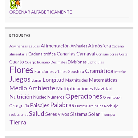
ORDENAR ALFABÉTICAMENTE
ETIQUETAS
Alimentación
Atmósfera
Animales
Adivinanzas
agudas
Cadena
Canarias
Carnaval
Cadena trófica
alimentaria
Consumidores
Costa
Cuarto
Divisiones
Cuerpo humano
Decimales
Esdrújulas
Flores
Gramática
Funciones vitales
Geosfera
Interior
Juegos
Longitud
Matemáticas
Magnitudes
Llanas
Medio Ambiente
Multiplicaciones
Navidad
Operaciones
Nutrición
Núcleo
Números
Orientación
Palabras
Paisajes
Ortografía
Puntos Cardinales
Reciclaje
Salud
Seres vivos
Sistema Solar
Tiempo
redacciones
Tierra