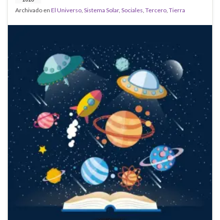
Archivado en
El Universo
,
Sistema Solar
,
Sociales
,
Tercero
,
Tierra