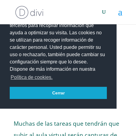
Este portal web utiliza cookies propias y de
terceros para recopilar información que
ayuda a optimizar su visita. Las cookies no
se utilizan para recoger información de
HACER UNA
carácter personal. Usted puede permitir su
uso o rechazarlo, también puede cambiar su
configuración siempre que lo desee.
CAPTURA DE
Dispone de más información en nuestra
Política de cookies.
PANTALLA CON
Cerrar
THE GIMP
Muchas de las tareas que tendrán que
subir al aula virtual serán capturas de