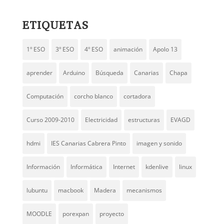
ETIQUETAS
1º ESO
3º ESO
4º ESO
animación
Apolo 13
aprender
Arduino
Búsqueda
Canarias
Chapa
Computación
corcho blanco
cortadora
Curso 2009-2010
Electricidad
estructuras
EVAGD
hdmi
IES Canarias Cabrera Pinto
imagen y sonido
Información
Informática
Internet
kdenlive
linux
lubuntu
macbook
Madera
mecanismos
MOODLE
porexpan
proyecto