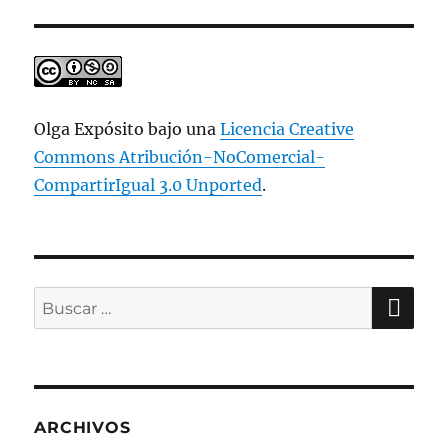
Olga Expósito bajo una
Licencia Creative
Commons Atribución-NoComercial-
CompartirIgual 3.0 Unported
.
BU
Buscar
por:
ARCHIVOS