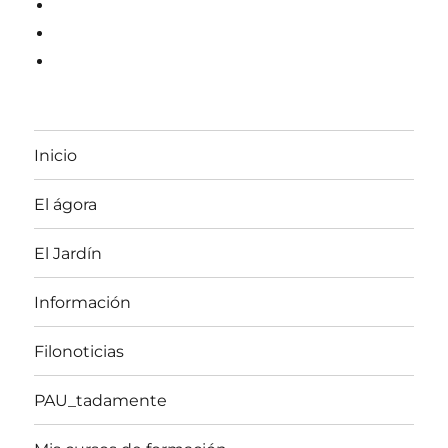
perfil
Instagram
de
Pinterest
@olgaexpo
YouTube
en
Twitter
Inicio
El ágora
El Jardín
Información
Filonoticias
PAU_tadamente