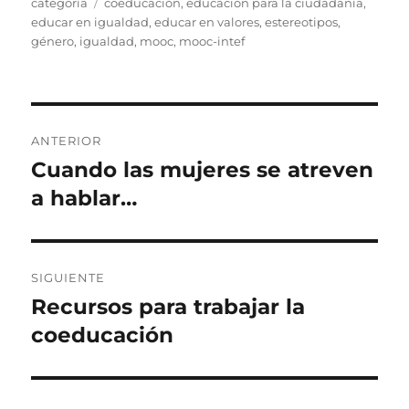
Etiquetas
categoría
coeducación
,
educación para la ciudadanía
,
educar en igualdad
,
educar en valores
,
estereotipos
,
género
,
igualdad
,
mooc
,
mooc-intef
Navegación
ANTERIOR
de
Cuando las mujeres se atreven
Entrada
anterior:
a hablar…
entradas
SIGUIENTE
Recursos para trabajar la
Entrada
siguiente:
coeducación