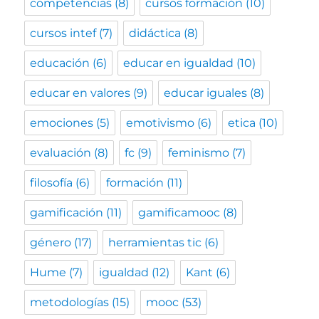
competencias
(8)
cursos formación
(10)
cursos intef
(7)
didáctica
(8)
educación
(6)
educar en igualdad
(10)
educar en valores
(9)
educar iguales
(8)
emociones
(5)
emotivismo
(6)
etica
(10)
evaluación
(8)
fc
(9)
feminismo
(7)
filosofía
(6)
formación
(11)
gamificación
(11)
gamificamooc
(8)
género
(17)
herramientas tic
(6)
Hume
(7)
igualdad
(12)
Kant
(6)
metodologías
(15)
mooc
(53)