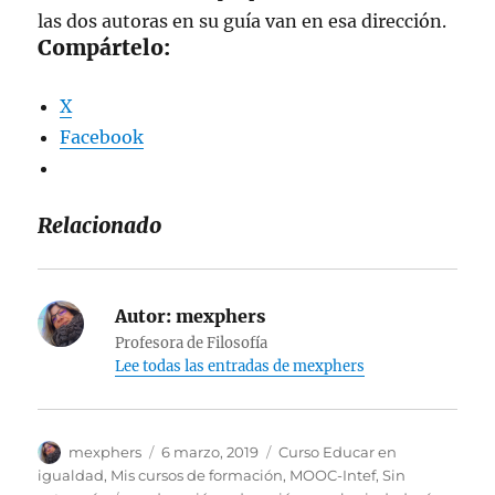
las dos autoras en su guía van en esa dirección.
Compártelo:
X
Facebook
Relacionado
Autor:
mexphers
Profesora de Filosofía
Lee todas las entradas de mexphers
Autor
Publicado
Categorías
mexphers
6 marzo, 2019
Curso Educar en
el
igualdad
,
Mis cursos de formación
,
MOOC-Intef
,
Sin