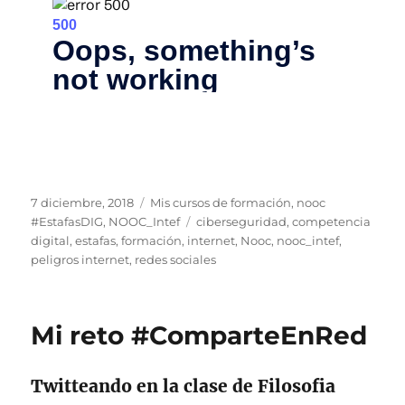
Publicado
Categorías
7 diciembre, 2018
Mis cursos de formación
,
nooc
el
Etiquetas
#EstafasDIG
,
NOOC_Intef
ciberseguridad
,
competencia
digital
,
estafas
,
formación
,
internet
,
Nooc
,
nooc_intef
,
peligros internet
,
redes sociales
Mi reto #ComparteEnRed
Twitteando en la clase de Filosofia