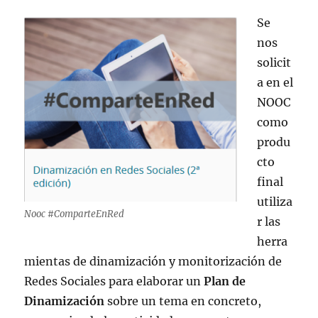
Se
nos
solicit
a en el
NOOC
como
produ
cto
final
utiliza
Nooc #ComparteEnRed
r las
herra
mientas de dinamización y monitorización de
Redes Sociales para elaborar un
Plan de
Dinamización
sobre un tema en concreto,