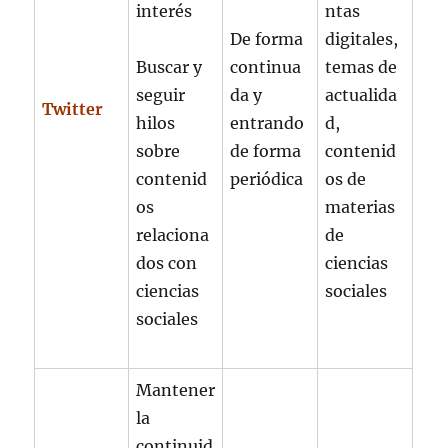
interés
ntas
De forma
digitales,
Buscar y
continua
temas de
seguir
da y
actualida
Twitter
hilos
entrando
d,
sobre
de forma
contenid
contenid
periódica
os de
os
materias
relaciona
de
dos con
ciencias
ciencias
sociales
sociales
Mantener
la
continuid