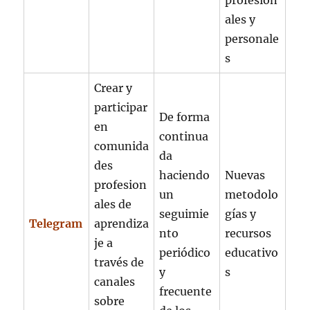
profesion
ales y
personale
s
Crear y
participar
De forma
en
continua
comunida
da
des
haciendo
Nuevas
profesion
un
metodolo
ales de
seguimie
gías y
Telegram
aprendiza
nto
recursos
je a
periódico
educativo
través de
y
s
canales
frecuente
sobre