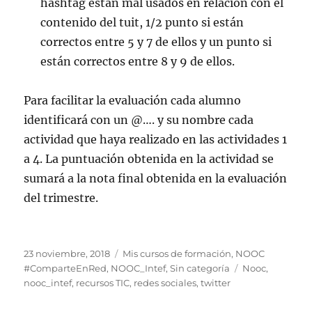
hashtag están mal usados en relación con el
contenido del tuit, 1/2 punto si están
correctos entre 5 y 7 de ellos y un punto si
están correctos entre 8 y 9 de ellos.
Para facilitar la evaluación cada alumno
identificará con un @…. y su nombre cada
actividad que haya realizado en las actividades 1
a 4. La puntuación obtenida en la actividad se
sumará a la nota final obtenida en la evaluación
del trimestre.
Publicado
Categorías
23 noviembre, 2018
Mis cursos de formación
,
NOOC
el
Etiquetas
#ComparteEnRed
,
NOOC_Intef
,
Sin categoría
Nooc
,
nooc_intef
,
recursos TIC
,
redes sociales
,
twitter