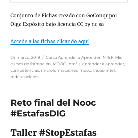
Conjunto de Fichas creado con GoConqr por
Olga Expósito bajo licencia CC by nc sa
Accede a las fichas clicando aquí
Publicado
Categorías
24 marzo, 2019
Curso Aprender a Aprender INTEF
,
Mis
el
Etiquetas
cursos de formación
,
MOOC-Intef
aprender a aprender
,
competencias
,
microformaciones
,
mooc
,
mooc-intef
,
redes sociales
Reto final del Nooc
#EstafasDIG
Taller #StopEstafas