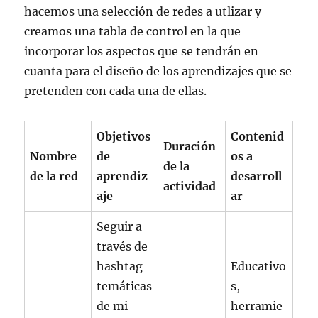
hacemos una selección de redes a utlizar y
creamos una tabla de control en la que
incorporar los aspectos que se tendrán en
cuanta para el diseño de los aprendizajes que se
pretenden con cada una de ellas.
Objetivos
Contenid
Duración
Nombre
de
os a
de la
de la red
aprendiz
desarroll
actividad
aje
ar
Seguir a
través de
hashtag
Educativo
temáticas
s,
de mi
herramie