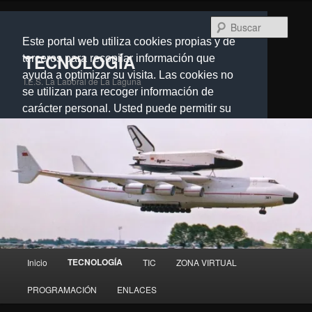
Ir
al
Busc
contenido
Este portal web utiliza cookies propias y de
principal
TECNOLOGÍA
terceros para recopilar información que
ayuda a optimizar su visita. Las cookies no
I.E.S. La Laboral de La Laguna
se utilizan para recoger información de
carácter personal. Usted puede permitir su
uso o rechazarlo, también puede cambiar su
configuración siempre que lo desee.
Dispone de más información en nuestra
Política de cookies.
Cerrar
Menú
TECNOLOGÍA
Inicio
TIC
ZONA VIRTUAL
principal
PROGRAMACIÓN
ENLACES