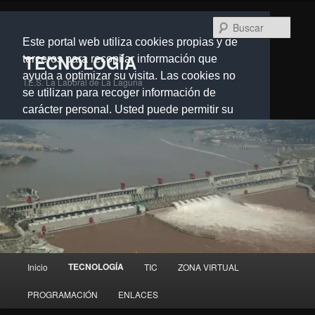
Ir
al
Busc
contenido
Este portal web utiliza cookies propias y de
principal
TECNOLOGÍA
terceros para recopilar información que
ayuda a optimizar su visita. Las cookies no
I.E.S. La Laboral de La Laguna
se utilizan para recoger información de
carácter personal. Usted puede permitir su
uso o rechazarlo, también puede cambiar su
configuración siempre que lo desee.
Dispone de más información en nuestra
Política de cookies.
Cerrar
Menú
TECNOLOGÍA
Inicio
TIC
ZONA VIRTUAL
principal
PROGRAMACIÓN
ENLACES