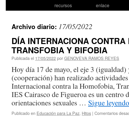
recursos
enlace
17/05/2022
Archivo diario:
DÍA INTERNACIONA CONTRA
TRANSFOBIA Y BIFOBIA
Publicada el
17/05/2022
por
GENOVEVA RAMOS REYES
Hoy día 17 de mayo, el eje 3 (igualdad) y
(cooperación) han realizado actividades
Internacional contra la Homofobia, Tran
IES Cairasco de Figueroa es un centro d
orientaciones sexuales …
Sigue leyend
Publicado en
Educación para La Paz
,
Hitos
|
Comentarios desac