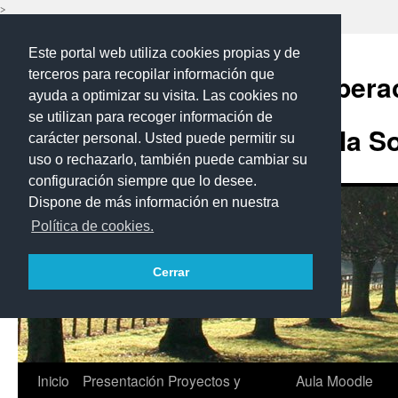
>
Saltar
Este portal web utiliza cookies propias y de
al
contenido
terceros para recopilar información que
Área de Cooperac
ayuda a optimizar su visita. Las cookies no
se utilizan para recoger información de
Desarrollo y la S
carácter personal. Usted puede permitir su
uso o rechazarlo, también puede cambiar su
configuración siempre que lo desee.
Dispone de más información en nuestra
Política de cookies.
Cerrar
Inicio
Presentación
Proyectos y
Aula Moodle