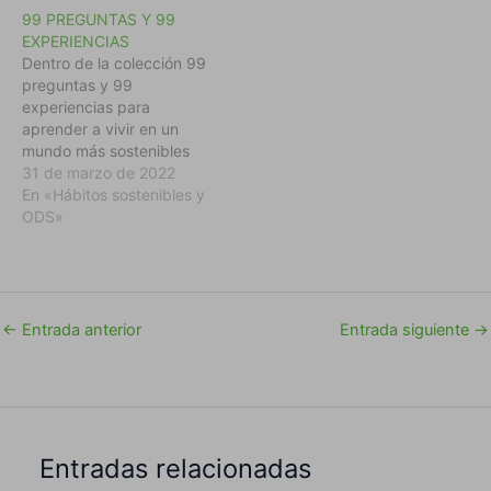
99 PREGUNTAS Y 99
EXPERIENCIAS
Dentro de la colección 99
preguntas y 99
experiencias para
aprender a vivir en un
mundo más sostenibles
realizadas por Ecologistas
31 de marzo de 2022
en Acción nos
En «Hábitos sostenibles y
encontramos con este
ODS»
recurso: ¿Nos Salvará la
Tecnología? Pincha en la
imagen
←
Entrada anterior
Entrada siguiente
→
Entradas relacionadas