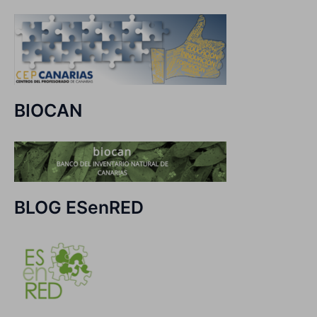
BIOCAN
BLOG ESenRED