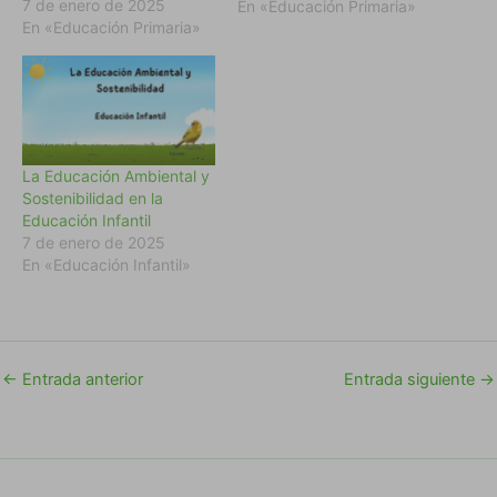
7 de enero de 2025
Educación Primaria. la-
En «Educación Primaria»
En «Educación Primaria»
educacion-ambiental-y-
sostenibilidad-en-
educacion-
primariaDescarga
La Educación Ambiental y
Sostenibilidad en la
Educación Infantil
7 de enero de 2025
En «Educación Infantil»
←
Entrada anterior
Entrada siguiente
→